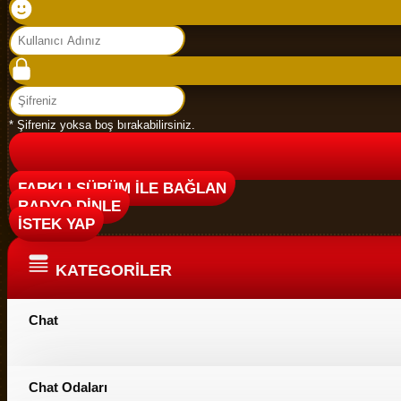
* Şifreniz yoksa boş bırakabilirsiniz.
FARKLI SÜRÜM İLE BAĞLAN
RADYO DİNLE
İSTEK YAP
KATEGORILER
Chat
Chat Odaları