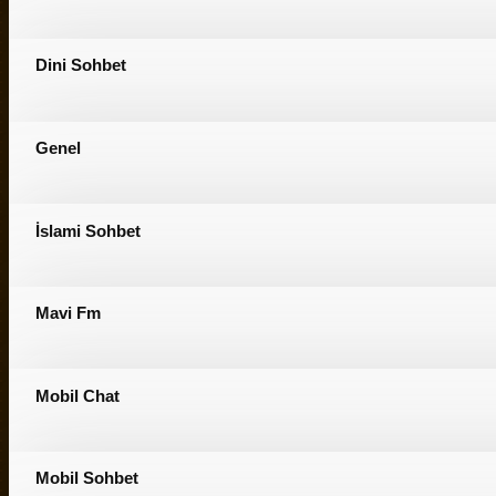
Dini Sohbet
Genel
İslami Sohbet
Mavi Fm
Mobil Chat
Mobil Sohbet