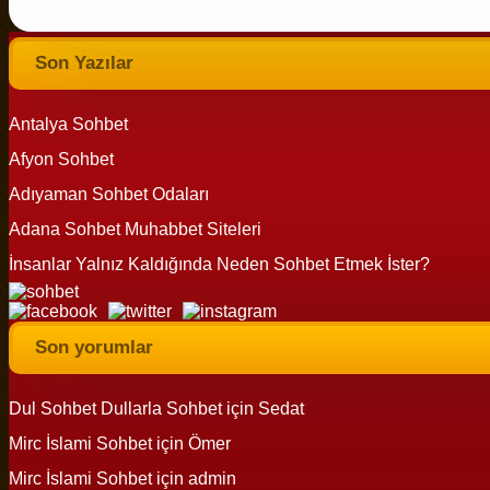
Son Yazılar
Antalya Sohbet
Afyon Sohbet
Adıyaman Sohbet Odaları
Adana Sohbet Muhabbet Siteleri
İnsanlar Yalnız Kaldığında Neden Sohbet Etmek İster?
Son yorumlar
Dul Sohbet Dullarla Sohbet
için
Sedat
Mirc İslami Sohbet
için
Ömer
Mirc İslami Sohbet
için
admin