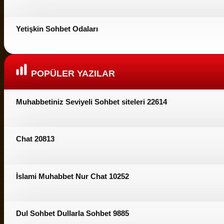
Yetişkin Sohbet Odaları
POPÜLER YAZILAR
Muhabbetiniz Seviyeli Sohbet siteleri
22614
Chat
20813
İslami Muhabbet Nur Chat
10252
Dul Sohbet Dullarla Sohbet
9885