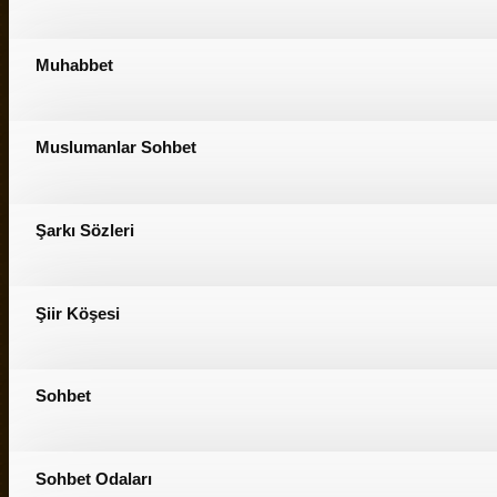
Muhabbet
Muslumanlar Sohbet
Şarkı Sözleri
Şiir Köşesi
Sohbet
Sohbet Odaları