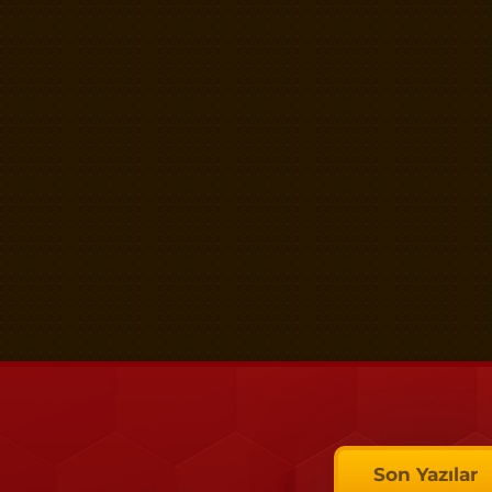
Son Yazılar