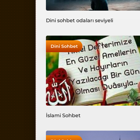
Dini sohbet odaları seviyeli
Dini Sohbet
İslami Sohbet