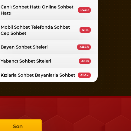
Canlı Sohbet Hattı Online Sohbet
5749
Hattı
Mobil Sohbet Telefonda Sohbet
4115
Cep Sohbet
Bayan Sohbet Siteleri
4048
Yabancı Sohbet Siteleri
3818
Kızlarla Sohbet Bayanlarla Sohbet
3632
Son