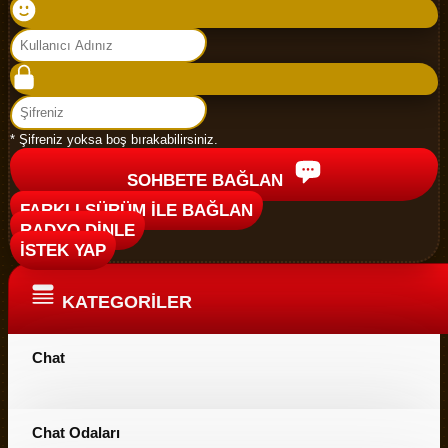
* Şifreniz yoksa boş bırakabilirsiniz.
SOHBETE BAĞLAN
FARKLI SÜRÜM İLE BAĞLAN
RADYO DİNLE
İSTEK YAP
KATEGORILER
Chat
Chat Odaları