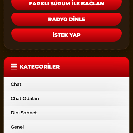
FARKLI SÜRÜM İLE BAĞLAN
RADYO DİNLE
İSTEK YAP
KATEGORILER
Chat
Chat Odaları
Dini Sohbet
Genel