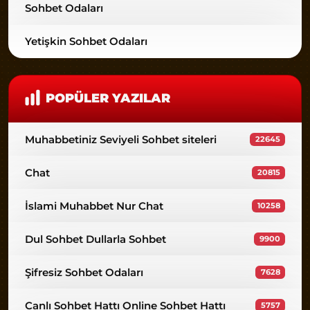
Sohbet Odaları
Yetişkin Sohbet Odaları
POPÜLER YAZILAR
Muhabbetiniz Seviyeli Sohbet siteleri
22645
Chat
20815
İslami Muhabbet Nur Chat
10258
Dul Sohbet Dullarla Sohbet
9900
Şifresiz Sohbet Odaları
7628
Canlı Sohbet Hattı Online Sohbet Hattı
5757