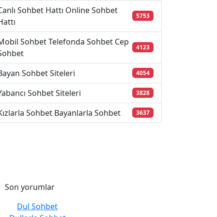
Canlı Sohbet Hattı Online Sohbet
5753
Hattı
Mobil Sohbet Telefonda Sohbet Cep
4123
Sohbet
Bayan Sohbet Siteleri
4054
Yabancı Sohbet Siteleri
3828
Kızlarla Sohbet Bayanlarla Sohbet
3637
Son yorumlar
Dul Sohbet