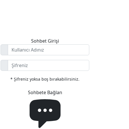
Genel
Mirc İndir
Hakkımızda
İletişim
Sohbet Girişi
* Şifreniz yoksa boş bırakabilirsiniz.
Sohbete Bağlan