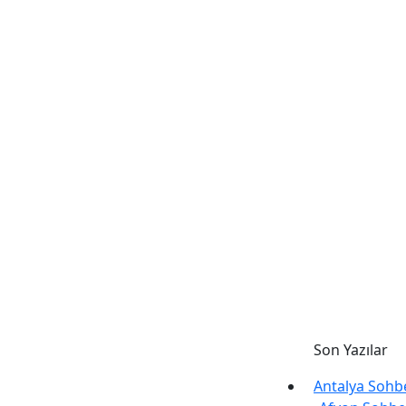
Son Yazılar
Antalya Sohb