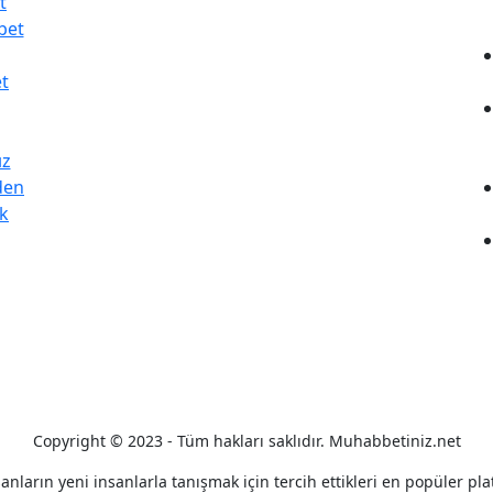
t
bet
t
ız
den
k
Copyright © 2023 - Tüm hakları saklıdır. Muhabbetiniz.net
sanların yeni insanlarla tanışmak için tercih ettikleri en popüler pl