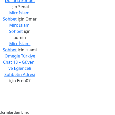
Dullarla Sohbet
için
Sedat
Mirc İslami
Sohbet
için
Ömer
Mirc İslami
Sohbet
için
admin
Mirc İslami
Sohbet
için
islami
Omegle Türkiye
Chat 18 – Güvenli
ve Eğlenceli
Sohbetin Adresi
için
Eren07
atformlardan biridir