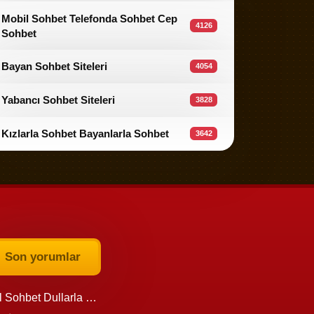
Mobil Sohbet Telefonda Sohbet Cep
4126
Sohbet
Bayan Sohbet Siteleri
4054
Yabancı Sohbet Siteleri
3828
Kızlarla Sohbet Bayanlarla Sohbet
3642
Son yorumlar
Dul Sohbet Dullarla Sohbet
için
Sedat