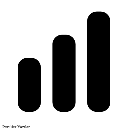
Popüler Yazılar