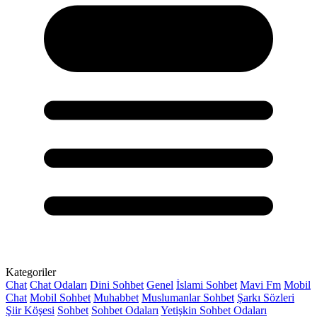
Kategoriler
Chat
Chat Odaları
Dini Sohbet
Genel
İslami Sohbet
Mavi Fm
Mobil
Chat
Mobil Sohbet
Muhabbet
Muslumanlar Sohbet
Şarkı Sözleri
Şiir Köşesi
Sohbet
Sohbet Odaları
Yetişkin Sohbet Odaları