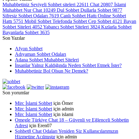
Muhabbetiniz Seviyeli Sohbet siteleri
22611
Chat
20807
İslami
Muhabbet Nur Chat
10249
Dul Sohbet Dullarla Sohbet
9877
Şifresiz Sohbet Odaları
7619
Canlı Sohbet Hattı Online Sohbet
Hattı
5751
Mobil Sohbet Telefonda Sohbet Cep Sohbet
4121
Bayan
Sohbet Siteleri
4052
Yabancı Sohbet Siteleri
3824
Kızlarla Sohbet
Bayanlarla Sohbet
3635
Son Yazılar
Afyon Sohbet
Adıyaman Sohbet Odaları
Adana Sohbet Muhabbet Siteleri
İnsanlar Yalnız Kaldığında Neden Sohbet Etmek İster?
Muhabbetiniz Bol Olsun Ne Demek?
Son yorumlar
Mirc İslami Sohbet
için
Ömer
Mirc İslami Sohbet
için
admin
Mirc İslami Sohbet
için
islami
Omegle Türkiye Chat 18 – Güvenli ve Eğlenceli Sohbetin
Adresi
için
Eren07
Sohbet8 Chat Odaları Yeniden Siz Kullanıcılarımızın
Hizmetine Açılmıştır
için
admin