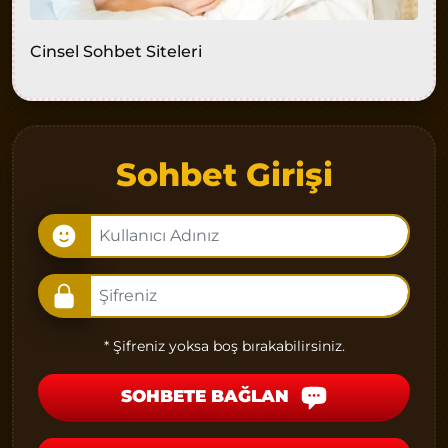
Cinsel Sohbet Siteleri
Sohbet Girişi
* Şifreniz yoksa boş bırakabilirsiniz.
SOHBETE BAĞLAN