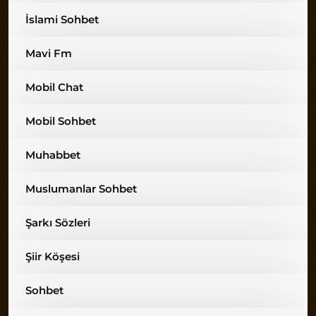
İslami Sohbet
Mavi Fm
Mobil Chat
Mobil Sohbet
Muhabbet
Muslumanlar Sohbet
Şarkı Sözleri
Şiir Köşesi
Sohbet