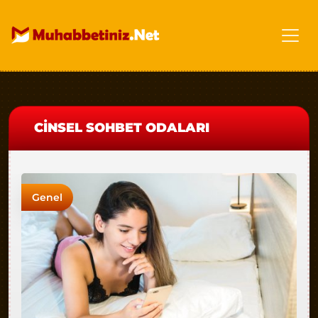
CINSEL SOHBET ODALARI
Genel