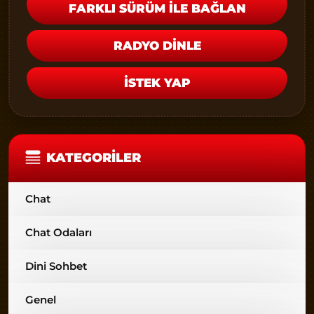
FARKLI SÜRÜM İLE BAĞLAN
RADYO DİNLE
İSTEK YAP
KATEGORILER
Chat
Chat Odaları
Dini Sohbet
Genel