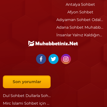
Antalya Sohbet
Afyon Sohbet
Adıyaman Sohbet Odaları
Adana Sohbet Muhabbet Siteleri
İnsanlar Yalnız Kaldığında Neden Sohbet Etmek İster?
Son yorumlar
Dul Sohbet Dullarla Sohbet
için
Sedat
Mirc İslami Sohbet
için
Ömer