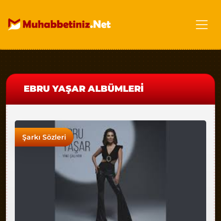
EBRU YAŞAR ALBÜMLERI
Şarkı Sözleri