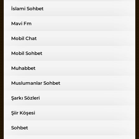
İslami Sohbet
Mavi Fm
Mobil Chat
Mobil Sohbet
Muhabbet
Muslumanlar Sohbet
Şarkı Sözleri
Şiir Köşesi
Sohbet