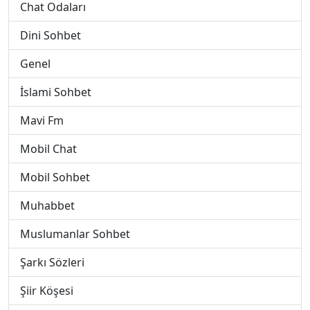
Chat Odaları
Dini Sohbet
Genel
İslami Sohbet
Mavi Fm
Mobil Chat
Mobil Sohbet
Muhabbet
Muslumanlar Sohbet
Şarkı Sözleri
Şiir Köşesi