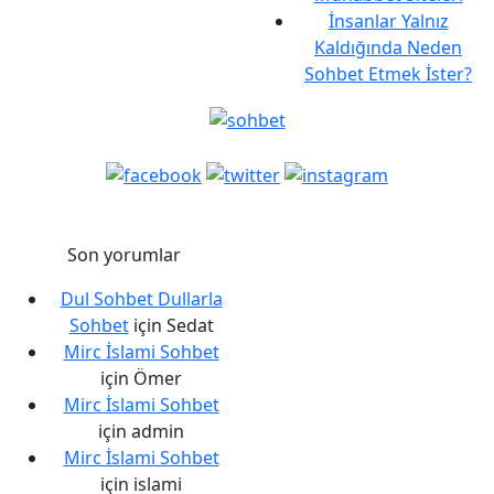
İnsanlar Yalnız
Kaldığında Neden
Sohbet Etmek İster?
Son yorumlar
Dul Sohbet Dullarla
Sohbet
için
Sedat
Mirc İslami Sohbet
için
Ömer
Mirc İslami Sohbet
için
admin
Mirc İslami Sohbet
için
islami