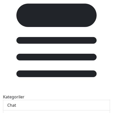
Kategoriler
Chat