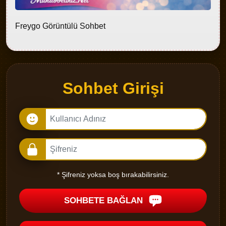
Freygo Görüntülü Sohbet
Sohbet Girişi
* Şifreniz yoksa boş bırakabilirsiniz.
SOHBETE BAĞLAN