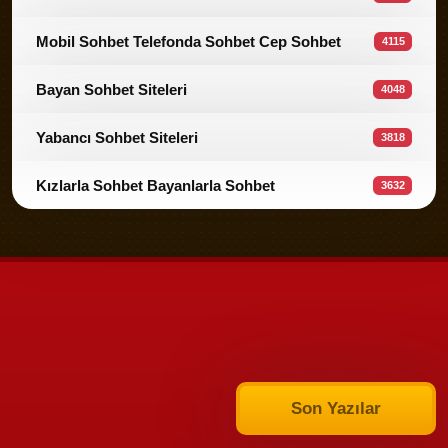
Mobil Sohbet Telefonda Sohbet Cep Sohbet
4115
Bayan Sohbet Siteleri
4048
Yabancı Sohbet Siteleri
3818
Kızlarla Sohbet Bayanlarla Sohbet
3632
Son Yazılar