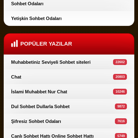
Sohbet Odaları
Yetişkin Sohbet Odaları
POPÜLER YAZILAR
Muhabbetiniz Seviyeli Sohbet siteleri
22602
Chat
20803
İslami Muhabbet Nur Chat
10246
Dul Sohbet Dullarla Sohbet
9872
Şifresiz Sohbet Odaları
7616
Canlı Sohbet Hattı Online Sohbet Hattı
5749