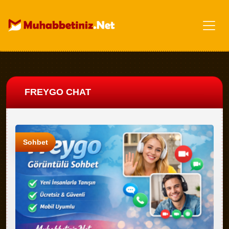
FREYGO CHAT
Sohbet