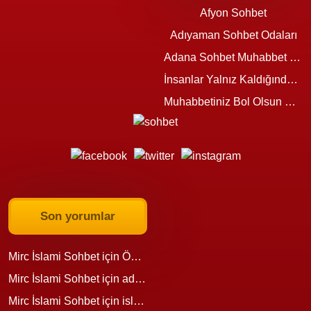
Afyon Sohbet
Adıyaman Sohbet Odaları
Adana Sohbet Muhabbet Siteleri
İnsanlar Yalnız Kaldığında Neden Sohbet Etmek İster?
Muhabbetiniz Bol Olsun Ne Demek?
Son yorumlar
Mirc İslami Sohbet
için
Ömer
Mirc İslami Sohbet
için
admin
Mirc İslami Sohbet
için
islami