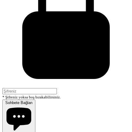
* Şifreniz yoksa boş bırakabilirsiniz.
Sohbete Bağlan