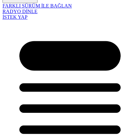
FARKLI SÜRÜM İLE BAĞLAN
RADYO DİNLE
İSTEK YAP