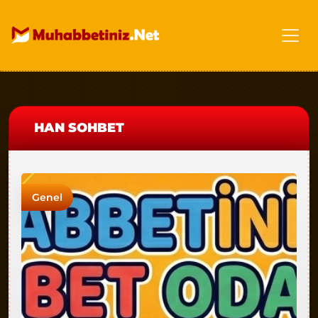
HAN SOHBET
Genel