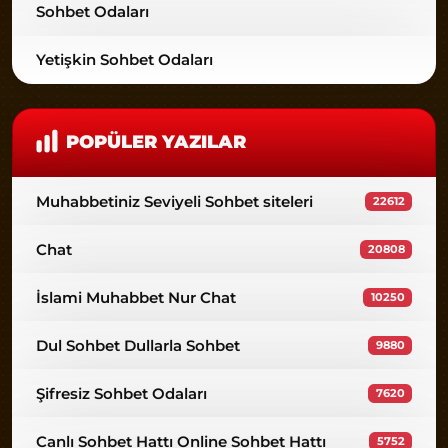
Sohbet Odaları
Yetişkin Sohbet Odaları
POPÜLER YAZILAR
Muhabbetiniz Seviyeli Sohbet siteleri
22612
Chat
20808
İslami Muhabbet Nur Chat
10250
Dul Sohbet Dullarla Sohbet
9880
Şifresiz Sohbet Odaları
7620
Canlı Sohbet Hattı Online Sohbet Hattı
5752