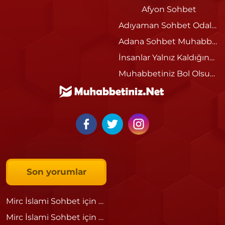
Afyon Sohbet
Adıyaman Sohbet Odaları
Adana Sohbet Muhabbet Siteleri
İnsanlar Yalnız Kaldığında Neden Sohbet Etmek İster?
Muhabbetiniz Bol Olsun Ne Demek?
Son yorumlar
Mirc İslami Sohbet
için
Ömer
Mirc İslami Sohbet
için
admin