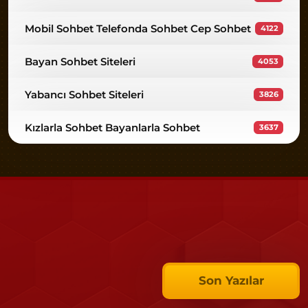
Mobil Sohbet Telefonda Sohbet Cep Sohbet
4122
Bayan Sohbet Siteleri
4053
Yabancı Sohbet Siteleri
3826
Kızlarla Sohbet Bayanlarla Sohbet
3637
Son Yazılar