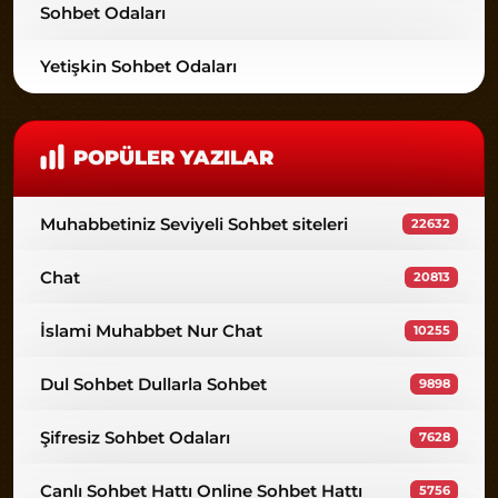
Sohbet Odaları
Yetişkin Sohbet Odaları
POPÜLER YAZILAR
Muhabbetiniz Seviyeli Sohbet siteleri
22632
Chat
20813
İslami Muhabbet Nur Chat
10255
Dul Sohbet Dullarla Sohbet
9898
Şifresiz Sohbet Odaları
7628
Canlı Sohbet Hattı Online Sohbet Hattı
5756