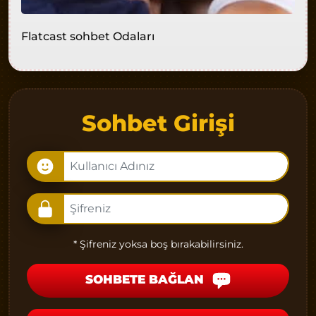
Flatcast sohbet Odaları
Sohbet Girişi
* Şifreniz yoksa boş bırakabilirsiniz.
SOHBETE BAĞLAN