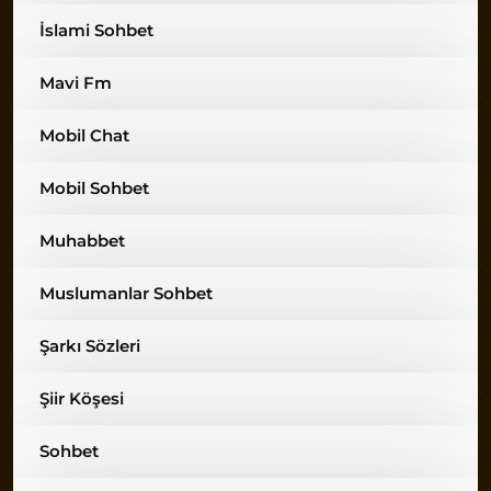
İslami Sohbet
Mavi Fm
Mobil Chat
Mobil Sohbet
Muhabbet
Muslumanlar Sohbet
Şarkı Sözleri
Şiir Köşesi
Sohbet