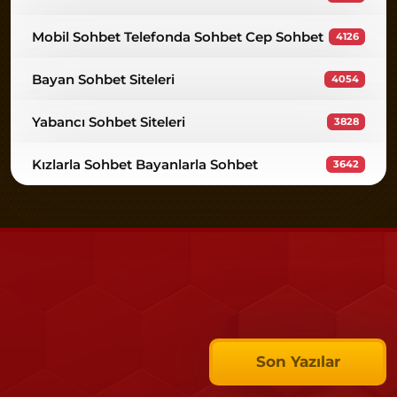
Mobil Sohbet Telefonda Sohbet Cep Sohbet
4126
Bayan Sohbet Siteleri
4054
Yabancı Sohbet Siteleri
3828
Kızlarla Sohbet Bayanlarla Sohbet
3642
Son Yazılar