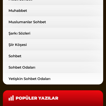
Muhabbet
Muslumanlar Sohbet
Şarkı Sözleri
Şiir Köşesi
Sohbet
Sohbet Odaları
Yetişkin Sohbet Odaları
POPÜLER YAZILAR