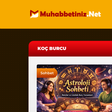
KOÇ BURCU
Sohbet