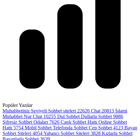
Popüler Yazılar
Muhabbetiniz Seviyeli Sohbet siteleri
22626
Chat
20813
İslami
Muhabbet Nur Chat
10255
Dul Sohbet Dullarla Sohbet
9886
Şifresiz Sohbet Odaları
7626
Canlı Sohbet Hattı Online Sohbet
Hattı
5754
Mobil Sohbet Telefonda Sohbet Cep Sohbet
4123
Bayan
Sohbet Siteleri
4054
Yabancı Sohbet Siteleri
3828
Kızlarla Sohbet
Bayanlarla Sohbet
3639