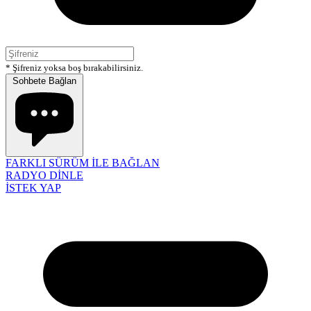
* Şifreniz yoksa boş bırakabilirsiniz.
Sohbete Bağlan
FARKLI SÜRÜM İLE BAĞLAN
RADYO DİNLE
İSTEK YAP