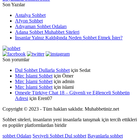
Son Yazılar
Antalya Sohbet
Afyon Sohbet
Adıyaman Sohbet Odaları
Adana Sohbet Muhabbet Siteleri
İnsanlar Yalnız Kaldığında Neden Sohbet Etmek İster?
Son yorumlar
Dul Sohbet Dullarla Sohbet
için
Sedat
Mirc İslami Sohbet
için
Ömer
Mirc İslami Sohbet
için
admin
Mirc İslami Sohbet
için
islami
Omegle Türkiye Chat 18 – Güvenli ve Eğlenceli Sohbetin
Adresi
için
Eren07
Copyright © 2023 - Tüm hakları saklıdır. Muhabbetiniz.net
Sohbet siteleri, insanların yeni insanlarla tanışmak için tercih ettikleri
en popüler platformlardan biridir
sohbet Odaları
Seviyeli Sohbet
Dul sohbet
Bayanlarla sohbet