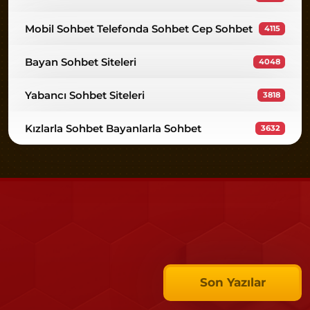
Mobil Sohbet Telefonda Sohbet Cep Sohbet
4115
Bayan Sohbet Siteleri
4048
Yabancı Sohbet Siteleri
3818
Kızlarla Sohbet Bayanlarla Sohbet
3632
Son Yazılar