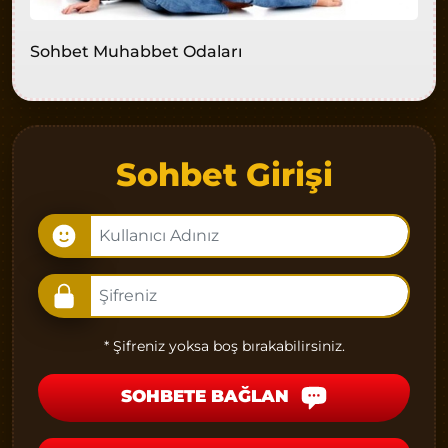
Sohbet Muhabbet Odaları
Sohbet Girişi
* Şifreniz yoksa boş bırakabilirsiniz.
SOHBETE BAĞLAN