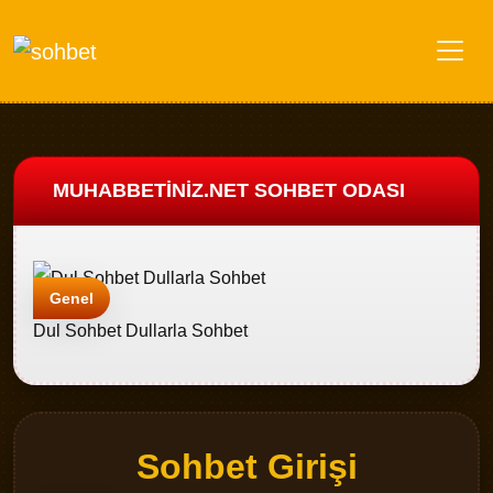
MUHABBETINIZ.NET SOHBET ODASI
Genel
Dul Sohbet Dullarla Sohbet
Sohbet Girişi