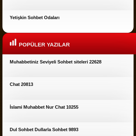
Yetişkin Sohbet Odaları
POPÜLER YAZILAR
Muhabbetiniz Seviyeli Sohbet siteleri
22628
Chat
20813
İslami Muhabbet Nur Chat
10255
Dul Sohbet Dullarla Sohbet
9893