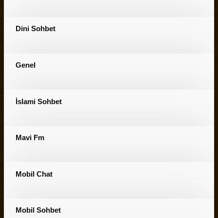
Dini Sohbet
Genel
İslami Sohbet
Mavi Fm
Mobil Chat
Mobil Sohbet