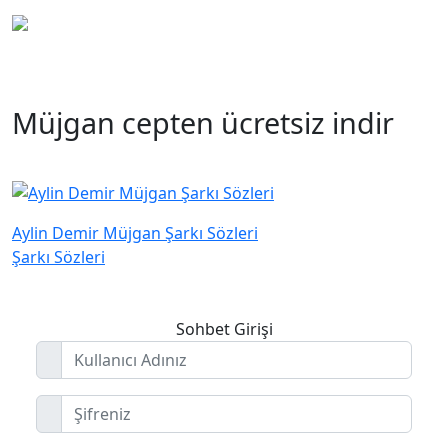
Müjgan cepten ücretsiz indir
Aylin Demir Müjgan Şarkı Sözleri
Şarkı Sözleri
Sohbet Girişi