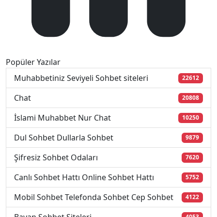
Popüler Yazılar
Muhabbetiniz Seviyeli Sohbet siteleri
22612
Chat
20808
İslami Muhabbet Nur Chat
10250
Dul Sohbet Dullarla Sohbet
9879
Şifresiz Sohbet Odaları
7620
Canlı Sohbet Hattı Online Sohbet Hattı
5752
Mobil Sohbet Telefonda Sohbet Cep Sohbet
4122
4053