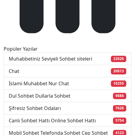
Popüler Yazılar
Muhabbetiniz Seviyeli Sohbet siteleri
22626
Chat
20813
İslami Muhabbet Nur Chat
10255
Dul Sohbet Dullarla Sohbet
9886
Şifresiz Sohbet Odaları
7626
Canlı Sohbet Hattı Online Sohbet Hattı
5754
Mobil Sohbet Telefonda Sohbet Cep Sohbet
4123