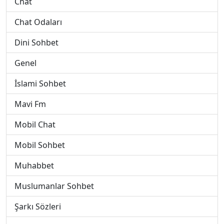
Chat
Chat Odaları
Dini Sohbet
Genel
İslami Sohbet
Mavi Fm
Mobil Chat
Mobil Sohbet
Muhabbet
Muslumanlar Sohbet
Şarkı Sözleri