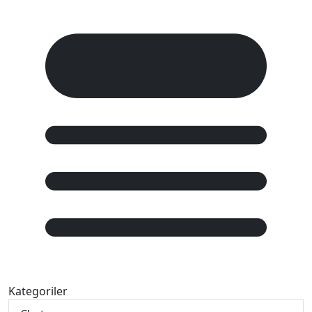
Kategoriler