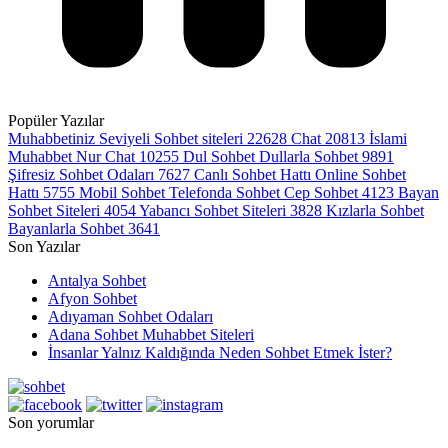
Popüler Yazılar
Muhabbetiniz Seviyeli Sohbet siteleri
22628
Chat
20813
İslami
Muhabbet Nur Chat
10255
Dul Sohbet Dullarla Sohbet
9891
Şifresiz Sohbet Odaları
7627
Canlı Sohbet Hattı Online Sohbet
Hattı
5755
Mobil Sohbet Telefonda Sohbet Cep Sohbet
4123
Bayan
Sohbet Siteleri
4054
Yabancı Sohbet Siteleri
3828
Kızlarla Sohbet
Bayanlarla Sohbet
3641
Son Yazılar
Antalya Sohbet
Afyon Sohbet
Adıyaman Sohbet Odaları
Adana Sohbet Muhabbet Siteleri
İnsanlar Yalnız Kaldığında Neden Sohbet Etmek İster?
Son yorumlar