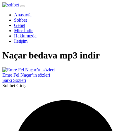
Anasayfa
Sohbet
Genel
Mirc İndir
Hakkımızda
İletişim
Naçar bedava mp3 indir
Emre Fel Naçar’ın sözleri
Şarkı Sözleri
Sohbet Girişi