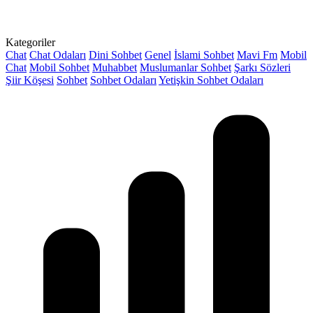
Kategoriler
Chat
Chat Odaları
Dini Sohbet
Genel
İslami Sohbet
Mavi Fm
Mobil
Chat
Mobil Sohbet
Muhabbet
Muslumanlar Sohbet
Şarkı Sözleri
Şiir Köşesi
Sohbet
Sohbet Odaları
Yetişkin Sohbet Odaları