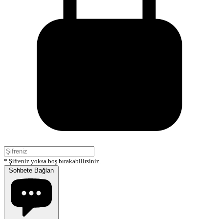
* Şifreniz yoksa boş bırakabilirsiniz.
Sohbete Bağlan