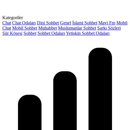
Kategoriler
Chat
Chat Odaları
Dini Sohbet
Genel
İslami Sohbet
Mavi Fm
Mobil
Chat
Mobil Sohbet
Muhabbet
Muslumanlar Sohbet
Şarkı Sözleri
Şiir Köşesi
Sohbet
Sohbet Odaları
Yetişkin Sohbet Odaları