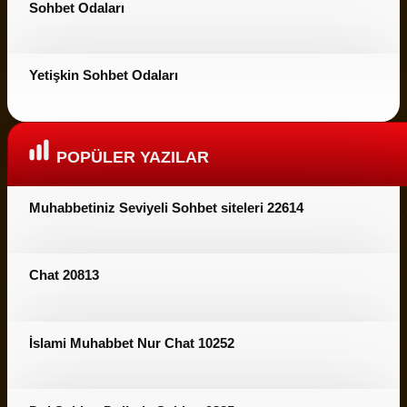
Sohbet Odaları
Yetişkin Sohbet Odaları
POPÜLER YAZILAR
Muhabbetiniz Seviyeli Sohbet siteleri
22614
Chat
20813
İslami Muhabbet Nur Chat
10252