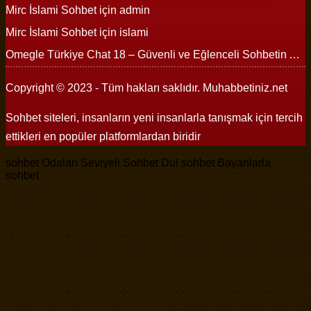
Mirc İslami Sohbet
için
admin
Mirc İslami Sohbet
için
islami
Omegle Türkiye Chat 18 – Güvenli ve Eğlenceli Sohbetin Adresi
Copyright © 2023 - Tüm hakları saklıdır. Muhabbetiniz.net
Sohbet siteleri, insanların yeni insanlarla tanışmak için tercih
ettikleri en popüler platformlardan biridir
sohbet Odaları
Seviyeli Sohbet
Dul sohbet
Bayanlarla
sohbet