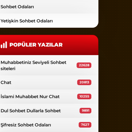
Sohbet Odaları
Yetişkin Sohbet Odaları
POPÜLER YAZILAR
Muhabbetiniz Seviyeli Sohbet
22628
siteleri
Chat
20813
İslami Muhabbet Nur Chat
10255
Dul Sohbet Dullarla Sohbet
9891
Şifresiz Sohbet Odaları
7627