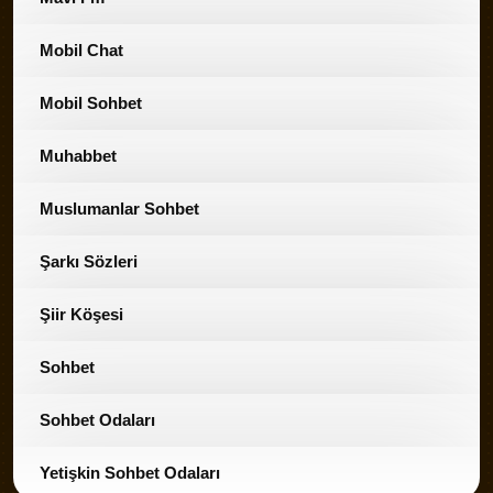
Mobil Chat
Mobil Sohbet
Muhabbet
Muslumanlar Sohbet
Şarkı Sözleri
Şiir Köşesi
Sohbet
Sohbet Odaları
Yetişkin Sohbet Odaları