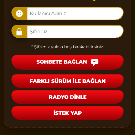
* Şifreniz yoksa boş bırakabilirsiniz.
SOHBETE BAĞLAN
FARKLI SÜRÜM İLE BAĞLAN
RADYO DİNLE
İSTEK YAP