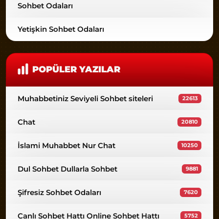
Sohbet Odaları
Yetişkin Sohbet Odaları
POPÜLER YAZILAR
Muhabbetiniz Seviyeli Sohbet siteleri
22613
Chat
20810
İslami Muhabbet Nur Chat
10250
Dul Sohbet Dullarla Sohbet
9881
Şifresiz Sohbet Odaları
7620
Canlı Sohbet Hattı Online Sohbet Hattı
5752