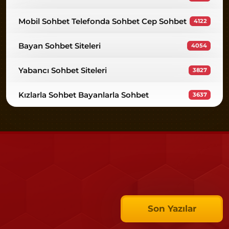
Mobil Sohbet Telefonda Sohbet Cep Sohbet
4122
Bayan Sohbet Siteleri
4054
Yabancı Sohbet Siteleri
3827
Kızlarla Sohbet Bayanlarla Sohbet
3637
Son Yazılar