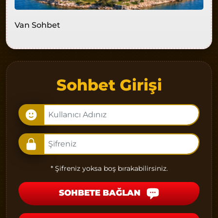
Van Sohbet
Sohbet Girişi
* Şifreniz yoksa boş bırakabilirsiniz.
SOHBETE BAĞLAN