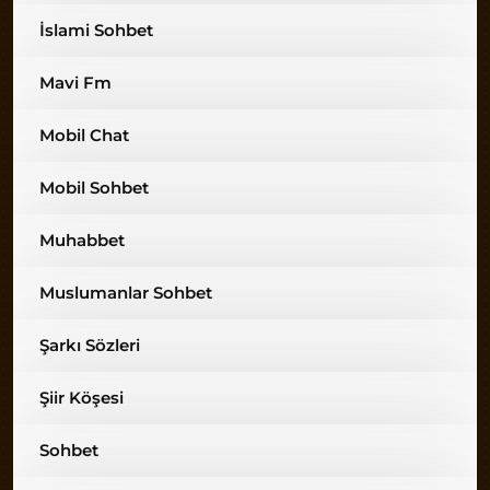
İslami Sohbet
Mavi Fm
Mobil Chat
Mobil Sohbet
Muhabbet
Muslumanlar Sohbet
Şarkı Sözleri
Şiir Köşesi
Sohbet