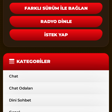
FARKLI SÜRÜM İLE BAĞLAN
RADYO DİNLE
İSTEK YAP
KATEGORILER
Chat
Chat Odaları
Dini Sohbet