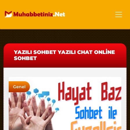
YAZILI SOHBET YAZILI CHAT ONLINE
SOHBET
Genel