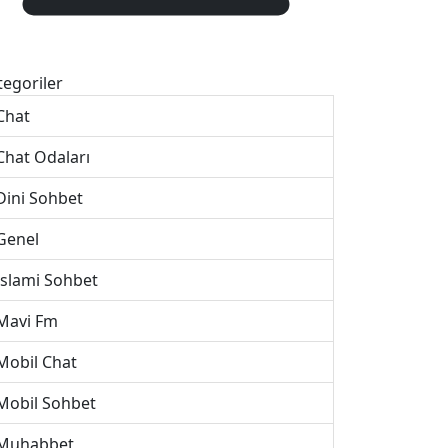
tegoriler
Chat
Chat Odaları
Dini Sohbet
Genel
İslami Sohbet
Mavi Fm
Mobil Chat
Mobil Sohbet
Muhabbet