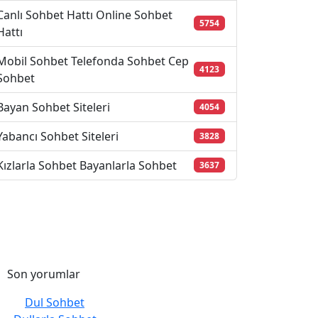
Canlı Sohbet Hattı Online Sohbet
5754
Hattı
Mobil Sohbet Telefonda Sohbet Cep
4123
Sohbet
Bayan Sohbet Siteleri
4054
Yabancı Sohbet Siteleri
3828
Kızlarla Sohbet Bayanlarla Sohbet
3637
Son yorumlar
Dul Sohbet