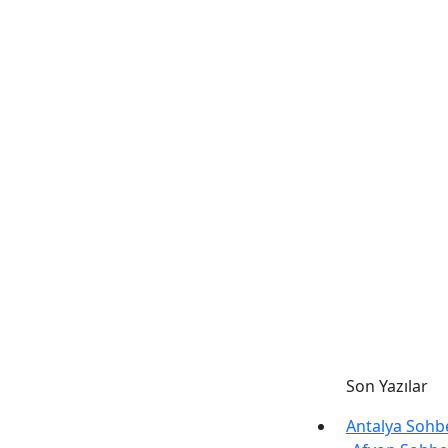
Son Yazılar
Antalya Sohb