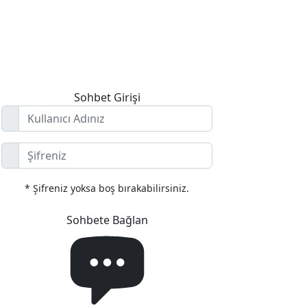
Genel
Mirc İndir
Hakkımızda
İletişim
Sohbet Girişi
* Şifreniz yoksa boş bırakabilirsiniz.
Sohbete Bağlan