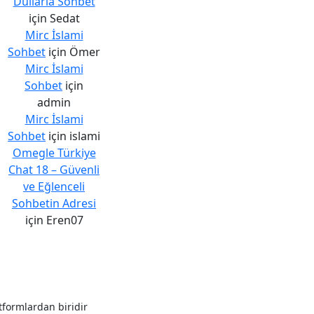
Dullarla Sohbet
için
Sedat
Mirc İslami
Sohbet
için
Ömer
Mirc İslami
Sohbet
için
admin
Mirc İslami
Sohbet
için
islami
Omegle Türkiye
Chat 18 – Güvenli
ve Eğlenceli
Sohbetin Adresi
için
Eren07
atformlardan biridir