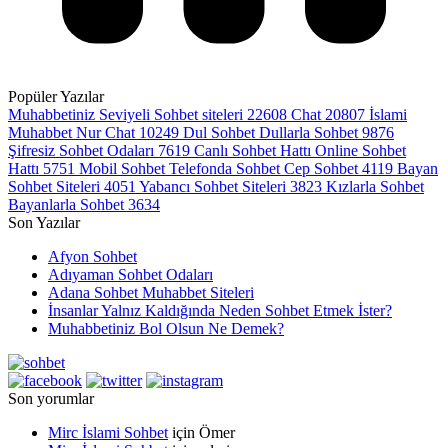
Popüler Yazılar
Muhabbetiniz Seviyeli Sohbet siteleri
22608
Chat
20807
İslami
Muhabbet Nur Chat
10249
Dul Sohbet Dullarla Sohbet
9876
Şifresiz Sohbet Odaları
7619
Canlı Sohbet Hattı Online Sohbet
Hattı
5751
Mobil Sohbet Telefonda Sohbet Cep Sohbet
4119
Bayan
Sohbet Siteleri
4051
Yabancı Sohbet Siteleri
3823
Kızlarla Sohbet
Bayanlarla Sohbet
3634
Son Yazılar
Afyon Sohbet
Adıyaman Sohbet Odaları
Adana Sohbet Muhabbet Siteleri
İnsanlar Yalnız Kaldığında Neden Sohbet Etmek İster?
Muhabbetiniz Bol Olsun Ne Demek?
Son yorumlar
Mirc İslami Sohbet
için
Ömer