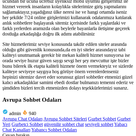
ucundan bir ucuna ücretsiz üyeliksiz mobil uyumlu girişlerimiz ile
hizmet vererek insanların kolaylıkla sitelerimize giriş yapmalarını
sağlamaktayız.yaşadığınız ülke neresi ise ve hangi ortamda iseniz
her şekilde 7/24 online girişlerimizi kullanarak odalarımıza katılarak
anlık sohbetlere başlayarak sitemiz içerisinde farklı yaşlardaki ve
farklı yerlerden aramızda olan beylerle bayanlarla iletişime geçerek
dostluğa arkadaşlığa doğru ilk adımı atabilirsiniz
Site hizmetlerimiz seviye konusunda takdir edilen siteler arasında
olduğu gibi güvenlik konusunda,da en iyi siteler arasındayız tabi
kaliteyi unutmamak gerekir bir mekan kaliteli hizmet sunuyorsa ise
orada seviye huzur güven saygı sevgi her şey mevcuttur işte bizler
bunu bilerek ilk etapta kaliteli hizmete önem vermekteyiz ve sizlerde
kaliteye seviyeye saygıya hoş görüye önem verenlerdenseniz
hepinizi sitemize davet eder sorunsuz güzel sohbetler etmenizi güzel
kalıcı arkadaşlıklar samimi ebedi dostlar bulmanızı temenni ederiz ve
şimdiden bizleri tercih etmenizden dolayı teşekkürlerimizi sunarız.
Avrupa Sohbet Odaları
admin
940
Avrupa Chat Odaları
Avrupa Sohbet Siteleri
Gurbet Sohbet
Gurbet
Yeri
Gurbetçi Sohbet
güvenilir sohbet chat
seviyeli sohbet
Yabacı
Chat Kanalları
Yabancı Sohbet Odaları
Cevap bırakın