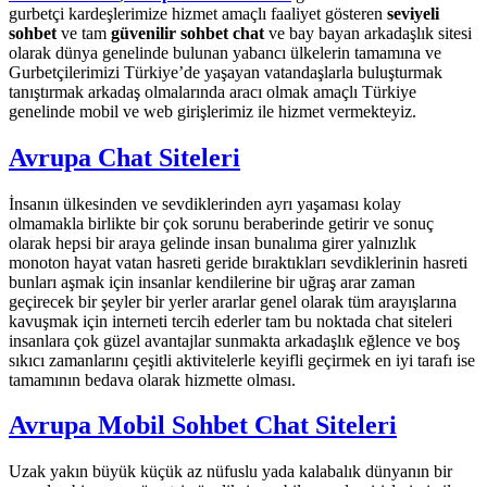
gurbetçi kardeşlerimize hizmet amaçlı faaliyet gösteren
seviyeli
sohbet
ve tam
güvenilir sohbet chat
ve bay bayan arkadaşlık sitesi
olarak dünya genelinde bulunan yabancı ülkelerin tamamına ve
Gurbetçilerimizi Türkiye’de yaşayan vatandaşlarla buluşturmak
tanıştırmak arkadaş olmalarında aracı olmak amaçlı Türkiye
genelinde mobil ve web girişlerimiz ile hizmet vermekteyiz.
Avrupa Chat Siteleri
İnsanın ülkesinden ve sevdiklerinden ayrı yaşaması kolay
olmamakla birlikte bir çok sorunu beraberinde getirir ve sonuç
olarak hepsi bir araya gelinde insan bunalıma girer yalnızlık
monoton hayat vatan hasreti geride bıraktıkları sevdiklerinin hasreti
bunları aşmak için insanlar kendilerine bir uğraş arar zaman
geçirecek bir şeyler bir yerler ararlar genel olarak tüm arayışlarına
kavuşmak için interneti tercih ederler tam bu noktada chat siteleri
insanlara çok güzel avantajlar sunmakta arkadaşlık eğlence ve boş
sıkıcı zamanlarını çeşitli aktivitelerle keyifli geçirmek en iyi tarafı ise
tamamının bedava olarak hizmette olması.
Avrupa Mobil Sohbet Chat Siteleri
Uzak yakın büyük küçük az nüfuslu yada kalabalık dünyanın bir