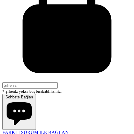
* Şifreniz yoksa boş bırakabilirsiniz.
Sohbete Bağlan
FARKLI SÜRÜM İLE BAĞLAN