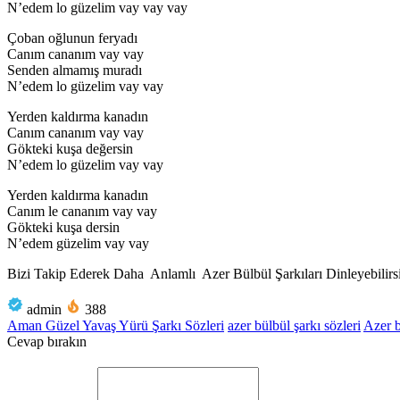
N’edem lo güzelim vay vay vay
Çoban oğlunun feryadı
Canım cananım vay vay
Senden almamış muradı
N’edem lo güzelim vay vay
Yerden kaldırma kanadın
Canım cananım vay vay
Gökteki kuşa değersin
N’edem lo güzelim vay vay
Yerden kaldırma kanadın
Canım le cananım vay vay
Gökteki kuşa dersin
N’edem güzelim vay vay
Bizi Takip Ederek Daha Anlamlı Azer Bülbül Şarkıları Dinleyebilirsi
admin
388
Aman Güzel Yavaş Yürü Şarkı Sözleri
azer bülbül şarkı sözleri
Azer b
Cevap bırakın