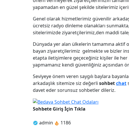
önem vermeyerek ziyaretçilerimizin tamamını
yapamadan en güzel şekilde sitelerimiz içeri
Genel olarak hizmetlerimiz güvenilir arkadaşlı
ücretsiz radyo dinleme olanakları sunmakta,
sitelerimizde ziyaretçilerimiz,den maddi ta
Dünyada yer alan ülkelerin tamamına aktif o
bayan ziyaretçilerimiz gelmekte ve bizler ins
etapta iletişimlere geçeceğiniz kişiler ile h
yapmamanız kendi güvenliğiniz açısından ö
Seviyeye önem veren saygılı baylara bayanl
arkadaşlık sitemize siz değerli
sohbet
chat
s
davet eder sorunsuz sohbetler dileriz.
Sohbete Giriş İçin Tıkla
admin
1186