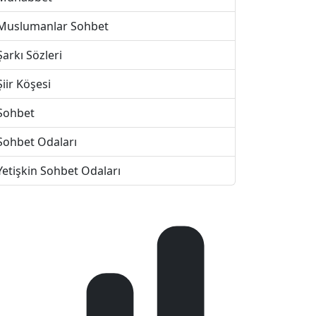
Muslumanlar Sohbet
Şarkı Sözleri
Şiir Köşesi
Sohbet
Sohbet Odaları
Yetişkin Sohbet Odaları