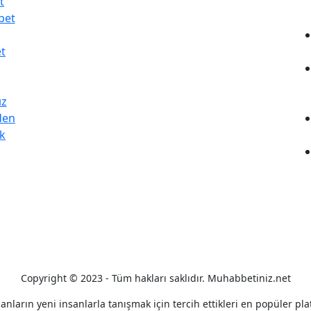
t
bet
t
ız
den
k
Copyright © 2023 - Tüm hakları saklıdır. Muhabbetiniz.net
sanların yeni insanlarla tanışmak için tercih ettikleri en popüler pl