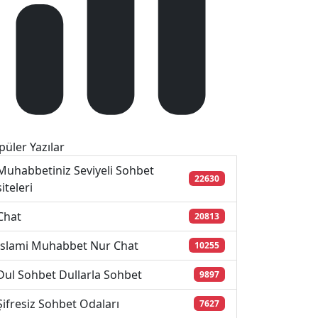
püler Yazılar
Muhabbetiniz Seviyeli Sohbet
22630
siteleri
Chat
20813
İslami Muhabbet Nur Chat
10255
Dul Sohbet Dullarla Sohbet
9897
Şifresiz Sohbet Odaları
7627