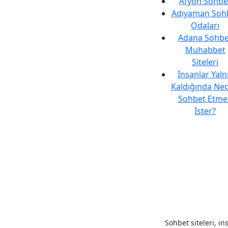
Afyon Sohbe
Adıyaman Soh
Odaları
Adana Sohbe
Muhabbet
Siteleri
İnsanlar Yaln
Kaldığında Ne
Sohbet Etme
İster?
Sohbet siteleri, in