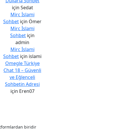
Dullarla Sohbet
için
Sedat
Mirc İslami
Sohbet
için
Ömer
Mirc İslami
Sohbet
için
admin
Mirc İslami
Sohbet
için
islami
Omegle Türkiye
Chat 18 – Güvenli
ve Eğlenceli
Sohbetin Adresi
için
Eren07
atformlardan biridir