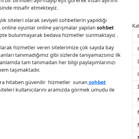
 bir birinden ayırmayıp eşit görerek insan ayırımı
sinde misafir etmekteyiz.
k siteleri olarak seviyeli sohbetlerin yapıldığı
Ka
 online oyunlar online yarışmalar yapılan
sohbet
lepte bulunmayarak bedava hizmetler sunmaktayız .
larak hizmetler veren sitelerimize çok sayıda bay
anları tanımadığımız gibi sizlerde tanıyamazsınız ilk
er anlamda tam tanımadan her bilgi paylaşımlarınızı
nem taşımaktadır.
ara hitaben güvenilir hizmetler sunan
sohbet
iteleri kullanıcılarını aramızda görmek umudu ile