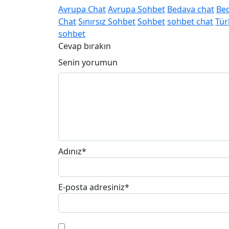
Avrupa Chat
Avrupa Sohbet
Bedava chat
Be
Chat
Sınırsız Sohbet
Sohbet
sohbet chat
Tür
sohbet
Cevap bırakın
Senin yorumun
Adınız
*
E-posta adresiniz
*