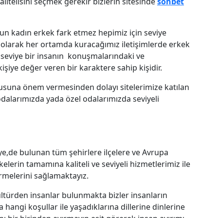
alitelisini seçmek gerekir bizlerin sitesinde
sohbet
sun kadın erkek fark etmez hepimiz için seviye
n olarak her ortamda kuracağımız iletişimlerde erkek
r seviye bir insanın konuşmalarındaki ve
işiye değer veren bir karaktere sahip kişidir.
nusuna önem vermesinden dolayı sitelerimize katılan
dalarımızda yada özel odalarımızda seviyeli
iye,de bulunan tüm şehirlere ilçelere ve Avrupa
elerin tamamına kaliteli ve seviyeli hizmetlerimiz ile
rmelerini sağlamaktayız.
ültürden insanlar bulunmakta bizler insanların
hangi koşullar ile yaşadıklarına dillerine dinlerine