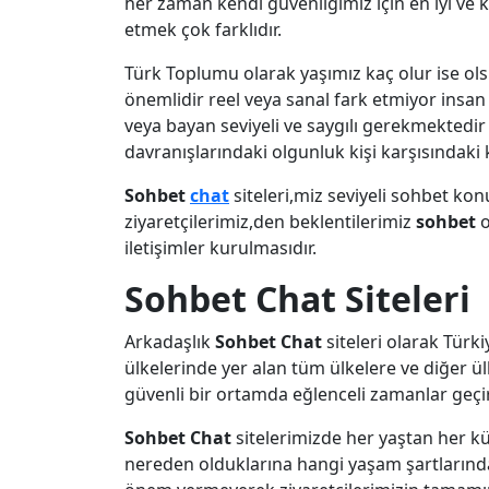
her zaman kendi güvenliğimiz için en iyi ve k
etmek çok farklıdır.
Türk Toplumu olarak yaşımız kaç olur ise ol
önemlidir reel veya sanal fark etmiyor insa
veya bayan seviyeli ve saygılı gerekmektedi
davranışlarındaki olgunluk kişi karşısındaki k
Sohbet
chat
siteleri,miz seviyeli sohbet ko
ziyaretçilerimiz,den beklentilerimiz
sohbet
o
iletişimler kurulmasıdır.
Sohbet Chat Siteleri
Arkadaşlık
Sohbet Chat
siteleri olarak Türk
ülkelerinde yer alan tüm ülkelere ve diğer ülk
güvenli bir ortamda eğlenceli zamanlar geçi
Sohbet Chat
sitelerimizde her yaştan her k
nereden olduklarına hangi yaşam şartlarında 