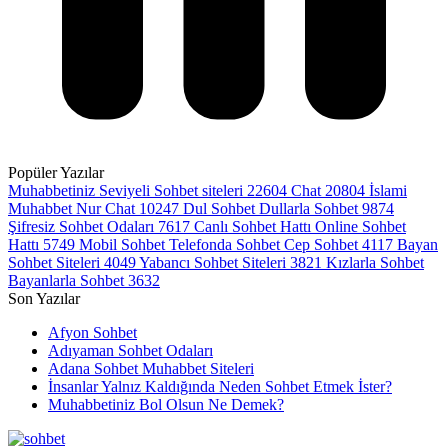
Popüler Yazılar
Muhabbetiniz Seviyeli Sohbet siteleri
22604
Chat
20804
İslami
Muhabbet Nur Chat
10247
Dul Sohbet Dullarla Sohbet
9874
Şifresiz Sohbet Odaları
7617
Canlı Sohbet Hattı Online Sohbet
Hattı
5749
Mobil Sohbet Telefonda Sohbet Cep Sohbet
4117
Bayan
Sohbet Siteleri
4049
Yabancı Sohbet Siteleri
3821
Kızlarla Sohbet
Bayanlarla Sohbet
3632
Son Yazılar
Afyon Sohbet
Adıyaman Sohbet Odaları
Adana Sohbet Muhabbet Siteleri
İnsanlar Yalnız Kaldığında Neden Sohbet Etmek İster?
Muhabbetiniz Bol Olsun Ne Demek?