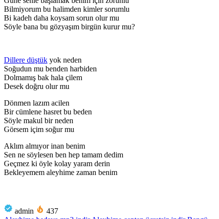
Güne senle başlamak benim için zorunlu
Bilmiyorum bu halimden kimler sorumlu
Bi kadeh daha koysam sorun olur mu
Söyle bana bu gözyaşım birgün kurur mu?
Dillere düştük
yok neden
Soğudun mu benden harbiden
Dolmamış bak hala çilem
Desek doğru olur mu
Dönmen lazım acilen
Bir cümlene hasret bu beden
Söyle makul bir neden
Görsem içim soğur mu
Aklım almıyor inan benim
Sen ne söylesen ben hep tamam dedim
Geçmez ki öyle kolay yaram derin
Bekleyemem aleyhime zaman benim
admin
437