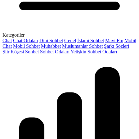
Kategoriler
Chat
Chat Odaları
Dini Sohbet
Genel
İslami Sohbet
Mavi Fm
Mobil
Chat
Mobil Sohbet
Muhabbet
Muslumanlar Sohbet
Şarkı Sözleri
Şiir Köşesi
Sohbet
Sohbet Odaları
Yetişkin Sohbet Odaları