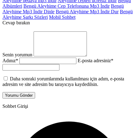
Aleyhime bedava mp3 indir
Aleyhime cepten ücretsiz indir
Bengü
Albümleri
Bengü Aleyhime Cep Telefonuna Mp3 İndir
Bengü
Aleyhime Mp3 İndir Dinle
Bengü Aleyhime Mp3 İndir Dur
Bengü
Aleyhime Şarkı Sözleri
Mobil Sohbet
Cevap bırakın
Senin yorumun
Adınız
*
E-posta adresiniz
*
Daha sonraki yorumlarımda kullanılması için adım, e-posta
adresim ve site adresim bu tarayıcıya kaydedilsin.
Sohbet Girişi