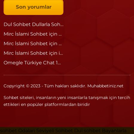
Son yorumlar
Dul Sohbet Dullarla Sohbet
için
Sedat
Mirc İslami Sohbet
için
Ömer
Mirc İslami Sohbet
için
admin
Mirc İslami Sohbet
için
islami
Omegle Türkiye Chat 18 – Güvenli ve Eğlenceli Sohbetin Adresi
Copyright © 2023 - Tüm hakları saklıdır. Muhabbetiniz.net
Sohbet siteleri, insanların yeni insanlarla tanışmak için tercih
ettikleri en popüler platformlardan biridir
sohbet Odaları
Seviyeli Sohbet
Dul sohbet
Bayanlarla