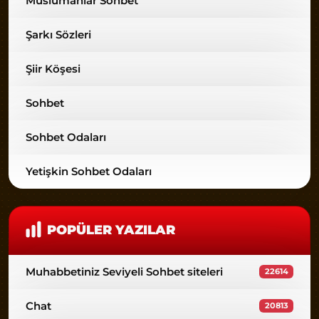
Muslumanlar Sohbet
Şarkı Sözleri
Şiir Köşesi
Sohbet
Sohbet Odaları
Yetişkin Sohbet Odaları
POPÜLER YAZILAR
Muhabbetiniz Seviyeli Sohbet siteleri
22614
Chat
20813