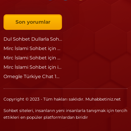
Son yorumlar
Dul Sohbet Dullarla Sohbet
için
Sedat
Mirc İslami Sohbet
için
Ömer
Mirc İslami Sohbet
için
admin
Mirc İslami Sohbet
için
islami
Omegle Türkiye Chat 18 – Güvenli ve Eğlenceli Sohbetin Adresi
Copyright © 2023 - Tüm hakları saklıdır. Muhabbetiniz.net
Sohbet siteleri, insanların yeni insanlarla tanışmak için tercih
ettikleri en popüler platformlardan biridir