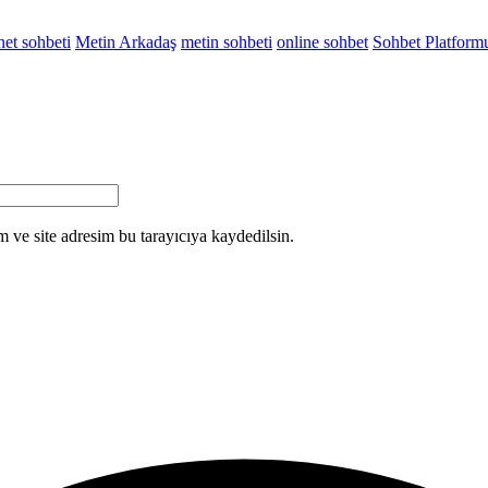
net sohbeti
Metin Arkadaş
metin sohbeti
online sohbet
Sohbet Platform
 ve site adresim bu tarayıcıya kaydedilsin.