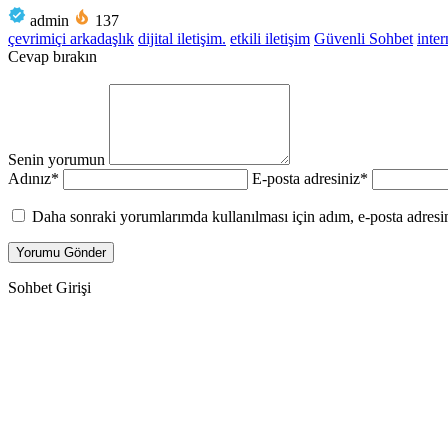
admin
137
çevrimiçi arkadaşlık
dijital iletişim.
etkili iletişim
Güvenli Sohbet
inter
Cevap bırakın
Senin yorumun
Adınız
*
E-posta adresiniz
*
Daha sonraki yorumlarımda kullanılması için adım, e-posta adresim
Sohbet Girişi