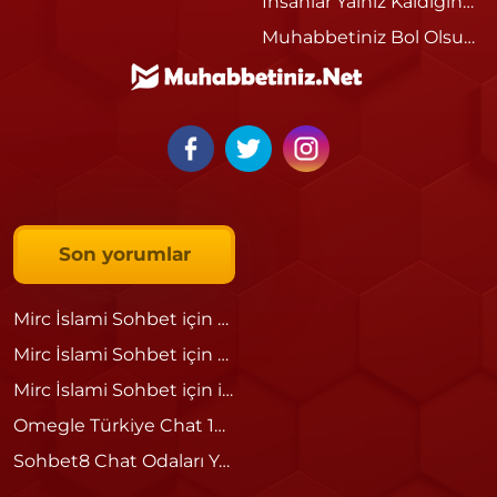
İnsanlar Yalnız Kaldığında Neden Sohbet Etmek İster?
Muhabbetiniz Bol Olsun Ne Demek?
Son yorumlar
Mirc İslami Sohbet
için
Ömer
Mirc İslami Sohbet
için
admin
Mirc İslami Sohbet
için
islami
Omegle Türkiye Chat 18 – Güvenli ve Eğlenceli Sohbetin Adresi
Sohbet8 Chat Odaları Yeniden Siz Kullanıcılarımızın Hizmetine Açılmıştır