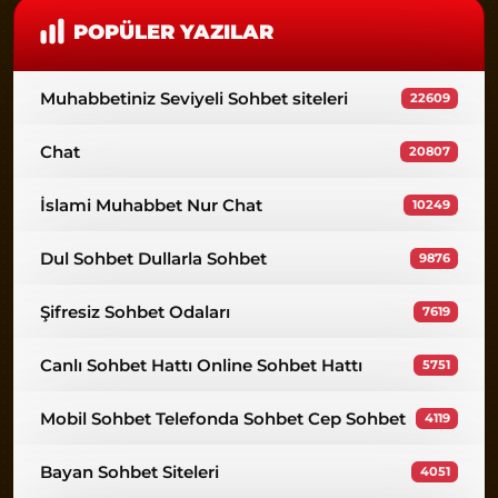
POPÜLER YAZILAR
Muhabbetiniz Seviyeli Sohbet siteleri
22609
Chat
20807
İslami Muhabbet Nur Chat
10249
Dul Sohbet Dullarla Sohbet
9876
Şifresiz Sohbet Odaları
7619
Canlı Sohbet Hattı Online Sohbet Hattı
5751
Mobil Sohbet Telefonda Sohbet Cep Sohbet
4119
Bayan Sohbet Siteleri
4051