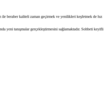
 ile beraber kaliteli zaman geçirmek ve yenilikleri keşfetmek de hız
anda yeni tanışmalar gerçekleştirmesini sağlamaktadır. Sohbeti keyifli