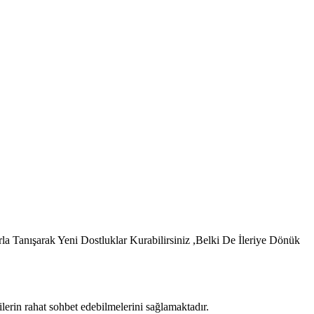
rla Tanışarak Yeni Dostluklar Kurabilirsiniz ,Belki De İleriye Dönük
lerin rahat sohbet edebilmelerini sağlamaktadır.