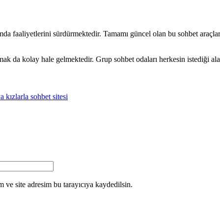
mda faaliyetlerini sürdürmektedir. Tamamı güncel olan bu sohbet araçları
ulmak da kolay hale gelmektedir. Grup sohbet odaları herkesin istediği al
a kızlarla sohbet sitesi
 ve site adresim bu tarayıcıya kaydedilsin.