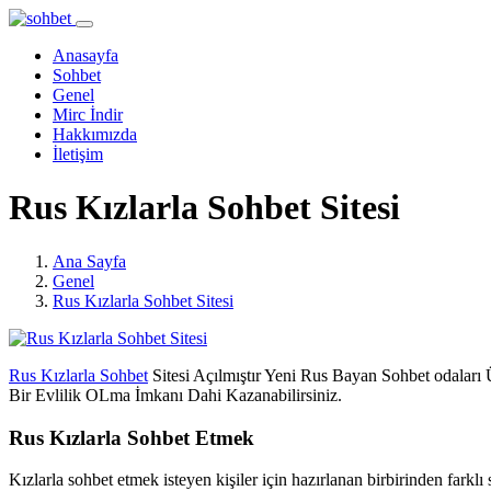
Anasayfa
Sohbet
Genel
Mirc İndir
Hakkımızda
İletişim
Rus Kızlarla Sohbet Sitesi
Ana Sayfa
Genel
Rus Kızlarla Sohbet Sitesi
Rus Kızlarla Sohbet
Sitesi Açılmıştır Yeni Rus Bayan Sohbet odaları Ü
Bir Evlilik OLma İmkanı Dahi Kazanabilirsiniz.
Rus Kızlarla Sohbet Etmek
Kızlarla sohbet etmek isteyen kişiler için hazırlanan birbirinden fark