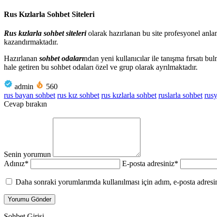
Rus Kızlarla Sohbet Siteleri
Rus kızlarla sohbet siteleri
olarak hazırlanan bu site profesyonel anla
kazandırmaktadır.
Hazırlanan
sohbet odaları
ndan yeni kullanıcılar ile tanışma fırsatı b
hale getiren bu sohbet odaları özel ve grup olarak ayrılmaktadır.
admin
560
rus bayan sohbet
rus kız sohbet
rus kızlarla sohbet
ruslarla sohbet
rusy
Cevap bırakın
Senin yorumun
Adınız
*
E-posta adresiniz
*
Daha sonraki yorumlarımda kullanılması için adım, e-posta adresim
Sohbet Girişi