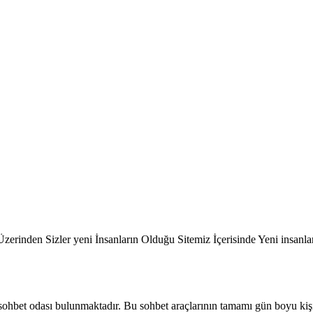
zerinden Sizler yeni İnsanların Olduğu Sitemiz İçerisinde Yeni insanla
lı sohbet odası bulunmaktadır. Bu sohbet araçlarının tamamı gün boyu kişi