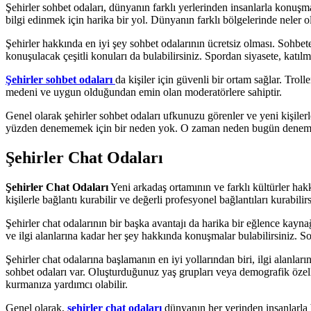
Şehirler sohbet odaları, dünyanın farklı yerlerinden insanlarla konu
bilgi edinmek için harika bir yol. Dünyanın farklı bölgelerinde neler ol
Şehirler hakkında en iyi şey sohbet odalarının ücretsiz olması. Sohbe
konuşulacak çeşitli konuları da bulabilirsiniz. Spordan siyasete, katıl
Şehirler sohbet odaları
da kişiler için güvenli bir ortam sağlar. T
medeni ve uygun olduğundan emin olan moderatörlere sahiptir.
Genel olarak şehirler sohbet odaları ufkunuzu görenler ve yeni kişilerl
yüzden denememek için bir neden yok. O zaman neden bugün denem
Şehirler Chat Odaları
Şehirler Chat Odaları
Yeni arkadaş ortamının ve farklı kültürler hakk
kişilerle bağlantı kurabilir ve değerli profesyonel bağlantıları kurabilir
Şehirler chat odalarının bir başka avantajı da harika bir eğlence kay
ve ilgi alanlarına kadar her şey hakkında konuşmalar bulabilirsiniz. Soh
Şehirler chat odalarına başlamanın en iyi yollarından biri, ilgi alan
sohbet odaları var. Oluşturduğunuz yaş grupları veya demografik özell
kurmanıza yardımcı olabilir.
Genel olarak,
şehirler chat odaları
dünyanın her yerinden insanlarla b