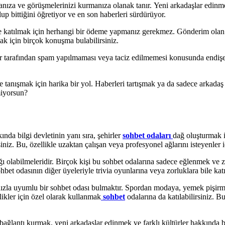
şmanıza ve görüşmelerinizi kurmanıza olanak tanır. Yeni arkadaşlar edi
up bittiğini öğretiyor ve en son haberleri sürdürüyor.
te katılmak için herhangi bir ödeme yapmanız gerekmez. Gönderim olan te
mak için birçok konuşma bulabilirsiniz.
roller tarafından spam yapılmaması veya taciz edilmemesi konusunda end
e tanışmak için harika bir yol. Haberleri tartışmak ya da sadece arkadaş e
iyorsun?
ında bilgi devletinin yanı sıra, şehirler
sohbet odaları
dağ oluşturmak i
siniz. Bu, özellikle uzaktan çalışan veya profesyonel ağlarını isteyenler iç
nağı olabilmeleridir. Birçok kişi bu sohbet odalarına sadece eğlenmek v
bet odasının diğer üyeleriyle trivia oyunlarına veya zorluklara bile katıl
larınızla uyumlu bir sohbet odası bulmaktır. Spordan modaya, yemek pişi
ikler için özel olarak kullanmak
sohbet
odalarına da katılabilirsiniz. Bu
ağlantı kurmak, yeni arkadaşlar edinmek ve farklı kültürler hakkında bil