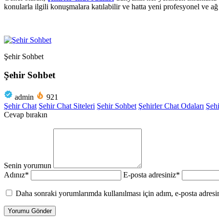
konularla ilgili konuşmalara katılabilir ve hatta yeni profesyonel ve
Şehir Sohbet
Şehir Sohbet
admin
921
Şehir Chat
Şehir Chat Siteleri
Şehir Sohbet
Şehirler Chat Odaları
Şehi
Cevap bırakın
Senin yorumun
Adınız
*
E-posta adresiniz
*
Daha sonraki yorumlarımda kullanılması için adım, e-posta adresim