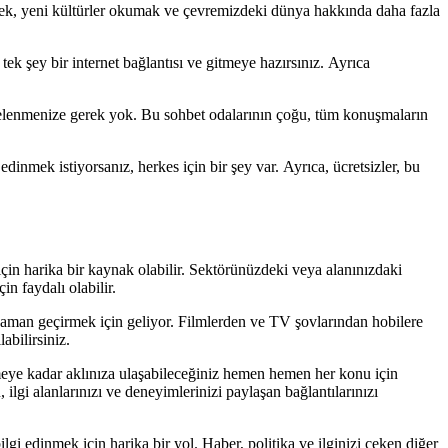
nmek, yeni kültürler okumak ve çevremizdeki dünya hakkında daha fazla
k şey bir internet bağlantısı ve gitmeye hazırsınız. Ayrıca
işelenmenize gerek yok. Bu sohbet odalarının çoğu, tüm konuşmaların
dinmek istiyorsanız, herkes için bir şey var. Ayrıca, ücretsizler, bu
çin harika bir kaynak olabilir. Sektörünüzdeki veya alanınızdaki
in faydalı olabilir.
e zaman geçirmek için geliyor. Filmlerden ve TV şovlarından hobilere
abilirsiniz.
rmeye kadar aklınıza ulaşabileceğiniz hemen hemen her konu için
, ilgi alanlarınızı ve deneyimlerinizi paylaşan bağlantılarınızı
gi edinmek için harika bir yol. Haber, politika ve ilginizi çeken diğer