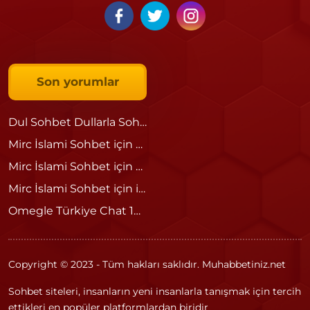
Son yorumlar
Dul Sohbet Dullarla Sohbet
için
Sedat
Mirc İslami Sohbet
için
Ömer
Mirc İslami Sohbet
için
admin
Mirc İslami Sohbet
için
islami
Omegle Türkiye Chat 18 – Güvenli ve Eğlenceli Sohbetin Adresi
Copyright © 2023 - Tüm hakları saklıdır. Muhabbetiniz.net
Sohbet siteleri, insanların yeni insanlarla tanışmak için tercih
ettikleri en popüler platformlardan biridir