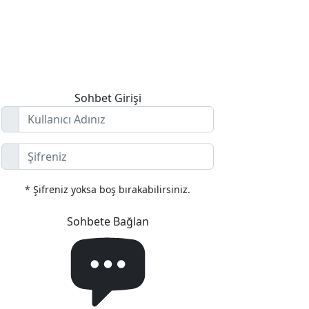
Genel
Mirc İndir
Hakkımızda
İletişim
Sohbet Girişi
* Şifreniz yoksa boş bırakabilirsiniz.
Sohbete Bağlan