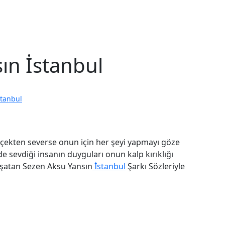
Anasayfa
Sohbet
ın İstanbul
stanbul
rçekten severse onun için her şeyi yapmayı göze
e sevdiği insanın duyguları onun kalp kırıklığı
Yaşatan Sezen Aksu Yansın
İstanbul
Şarkı Sözleriyle