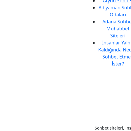
Afyon Sohbe
Adıyaman Soh
Odaları
Adana Sohbe
Muhabbet
Siteleri
İnsanlar Yaln
Kaldığında Ne
Sohbet Etme
İster?
Sohbet siteleri, in