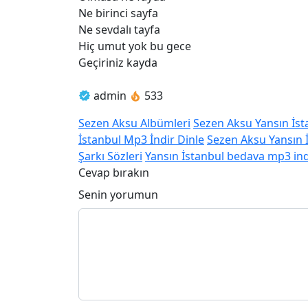
Ne birinci sayfa
Ne sevdalı tayfa
Hiç umut yok bu gece
Geçiriniz kayda
admin
533
Sezen Aksu Albümleri
Sezen Aksu Yansın İs
İstanbul Mp3 İndir Dinle
Sezen Aksu Yansın I
Şarkı Sözleri
Yansın İstanbul bedava mp3 ind
Cevap bırakın
Senin yorumun