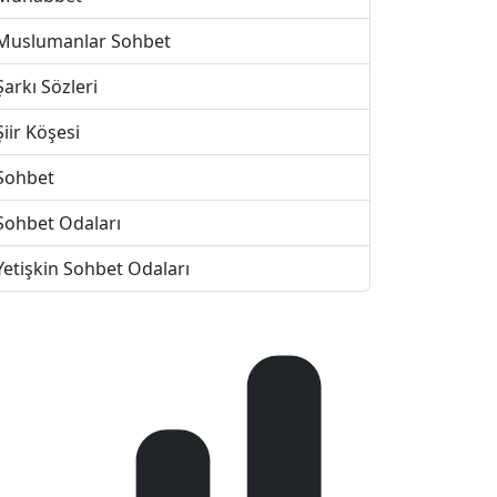
Muslumanlar Sohbet
Şarkı Sözleri
Şiir Köşesi
Sohbet
Sohbet Odaları
Yetişkin Sohbet Odaları