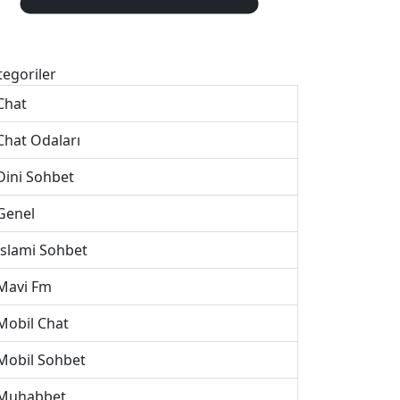
tegoriler
Chat
Chat Odaları
Dini Sohbet
Genel
İslami Sohbet
Mavi Fm
Mobil Chat
Mobil Sohbet
Muhabbet