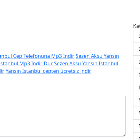
Ka
tanbul Cep Telefonuna Mp3 İndir
Sezen Aksu Yansın
̇stanbul Mp3 İndir Dur
Sezen Aksu Yansın İstanbul
ir
Yansın İstanbul cepten ücretsiz indir