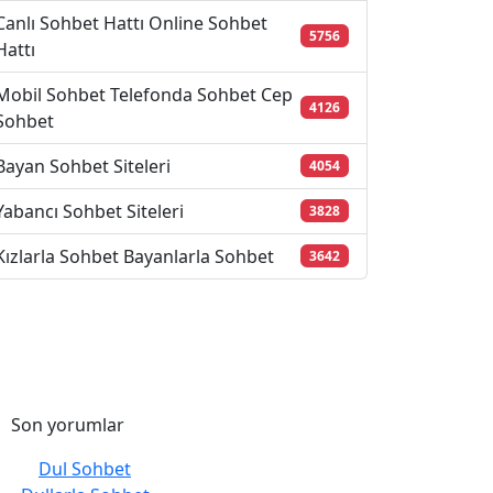
Canlı Sohbet Hattı Online Sohbet
5756
Hattı
Mobil Sohbet Telefonda Sohbet Cep
4126
Sohbet
Bayan Sohbet Siteleri
4054
Yabancı Sohbet Siteleri
3828
Kızlarla Sohbet Bayanlarla Sohbet
3642
Son yorumlar
Dul Sohbet