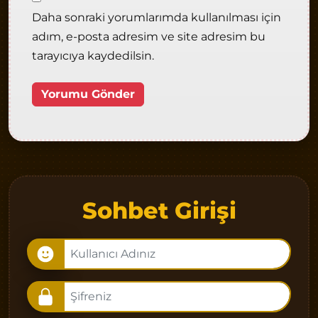
Daha sonraki yorumlarımda kullanılması için
adım, e-posta adresim ve site adresim bu
tarayıcıya kaydedilsin.
Sohbet Girişi