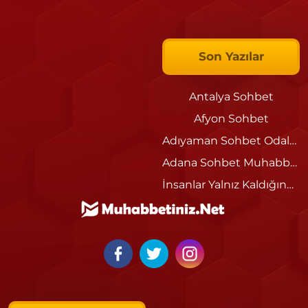
Son Yazılar
Antalya Sohbet
Afyon Sohbet
Adıyaman Sohbet Odaları
Adana Sohbet Muhabbet Siteleri
İnsanlar Yalnız Kaldığında Neden Sohbet Etmek İster?