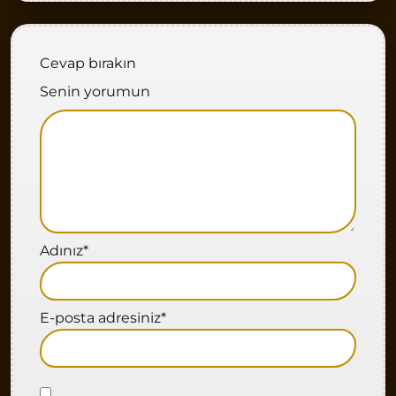
Cevap bırakın
Senin yorumun
Adınız
*
E-posta adresiniz
*