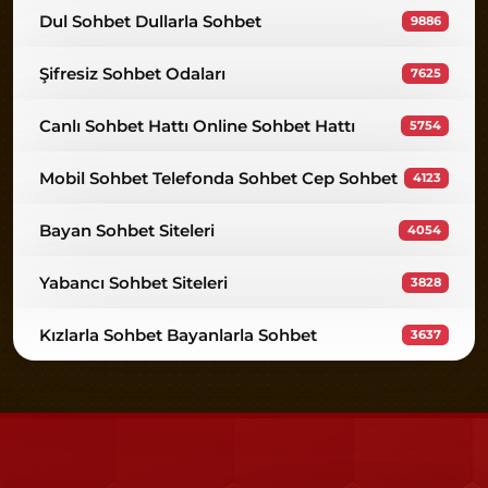
Dul Sohbet Dullarla Sohbet
9886
Şifresiz Sohbet Odaları
7625
Canlı Sohbet Hattı Online Sohbet Hattı
5754
Mobil Sohbet Telefonda Sohbet Cep Sohbet
4123
Bayan Sohbet Siteleri
4054
Yabancı Sohbet Siteleri
3828
Kızlarla Sohbet Bayanlarla Sohbet
3637