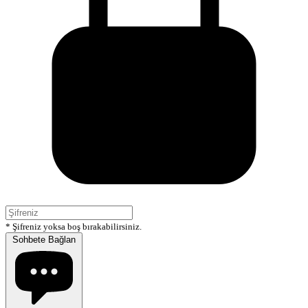
* Şifreniz yoksa boş bırakabilirsiniz.
Sohbete Bağlan