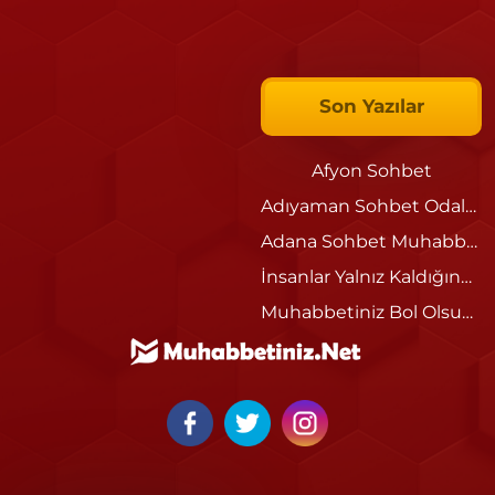
Son Yazılar
Afyon Sohbet
Adıyaman Sohbet Odaları
Adana Sohbet Muhabbet Siteleri
İnsanlar Yalnız Kaldığında Neden Sohbet Etmek İster?
Muhabbetiniz Bol Olsun Ne Demek?