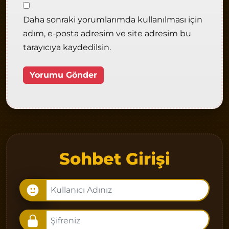
Daha sonraki yorumlarımda kullanılması için
adım, e-posta adresim ve site adresim bu
tarayıcıya kaydedilsin.
Sohbet Girişi