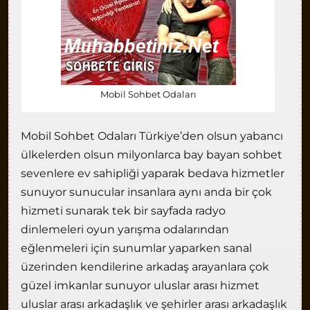
Mobil Sohbet Odaları
Mobil Sohbet Odaları Türkiye’den olsun yabancı
ülkelerden olsun milyonlarca bay bayan sohbet
sevenlere ev sahipliği yaparak bedava hizmetler
sunuyor sunucular insanlara aynı anda bir çok
hizmeti sunarak tek bir sayfada radyo
dinlemeleri oyun yarışma odalarından
eğlenmeleri için sunumlar yaparken sanal
üzerinden kendilerine arkadaş arayanlara çok
güzel imkanlar sunuyor uluslar arası hizmet
uluslar arası arkadaşlık ve şehirler arası arkadaşlık