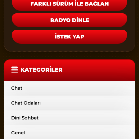
FARKLI SÜRÜM İLE BAĞLAN
RADYO DİNLE
İSTEK YAP
KATEGORILER
Chat
Chat Odaları
Dini Sohbet
Genel