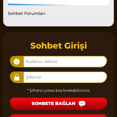
Sohbet Forumları
Sohbet Girişi
* Şifreniz yoksa boş bırakabilirsiniz.
SOHBETE BAĞLAN