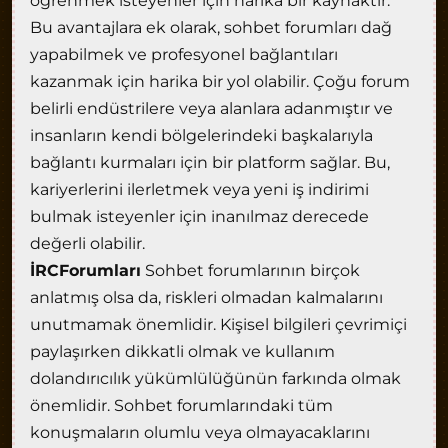
öğrenmek isteyenler için harika bir kaynaktır.
Bu avantajlara ek olarak, sohbet forumları dağ
yapabilmek ve profesyonel bağlantıları
kazanmak için harika bir yol olabilir. Çoğu forum
belirli endüstrilere veya alanlara adanmıştır ve
insanların kendi bölgelerindeki başkalarıyla
bağlantı kurmaları için bir platform sağlar. Bu,
kariyerlerini ilerletmek veya yeni iş indirimi
bulmak isteyenler için inanılmaz derecede
değerli olabilir.
İRCForumları
Sohbet forumlarının birçok
anlatmış olsa da, riskleri olmadan kalmalarını
unutmamak önemlidir. Kişisel bilgileri çevrimiçi
paylaşırken dikkatli olmak ve kullanım
dolandırıcılık yükümlülüğünün farkında olmak
önemlidir. Sohbet forumlarındaki tüm
konuşmaların olumlu veya olmayacaklarını