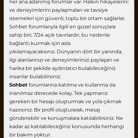
her ana adanmış forumlar var. Halkın hikayelerini
ve deneyimlerini paylaşmaları ve tavsiye
istemeleri için güvenli, toplu bir ortam sağlarlar.
Sohbet forumlarıyla ilgili en güzel sonuçlara
sahip biri, 7/24 açık tavırlardır, bu nedenle
bağlantı kurmak için asla
yıkılamayacaksınız. Dünyanın dört bir yanında,
ilgi alanlarınızı ve deneyimlerinizi paylaşan ve
harika bir şekilde aydınlatıcı bulabileceğiniz
insanlar bulabilirsiniz.
Sohbet
forumlarına katılma ve kullanma da
inanılmaz derecede kolay. Tek yapmanız
gereken bir hesap oluşturmak ve yola çıkmak
hazırsınız. Bir profil oluşturarak, mesaj
gönderebilir ve konuşmalara katılabilirsiniz. Ne
kadar az katılabileceğiniz konusunda herhangi
bir bakım yoktur.