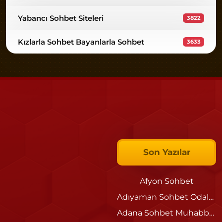
Yabancı Sohbet Siteleri
3822
Kızlarla Sohbet Bayanlarla Sohbet
3633
Son Yazılar
Afyon Sohbet
Adıyaman Sohbet Odaları
Adana Sohbet Muhabbet Siteleri