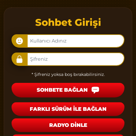
Sohbet Girişi
* Şifreniz yoksa boş bırakabilirsiniz.
SOHBETE BAĞLAN
FARKLI SÜRÜM İLE BAĞLAN
RADYO DİNLE