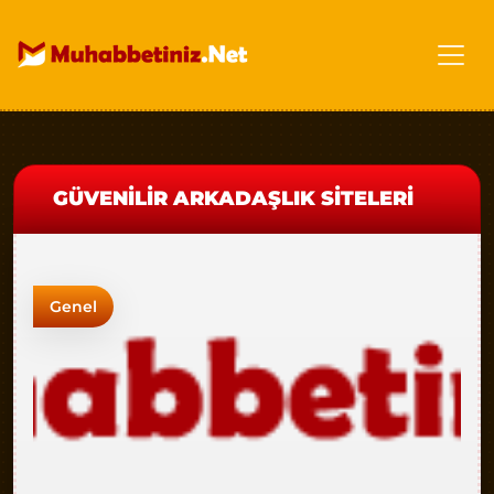
GÜVENILIR ARKADAŞLIK SITELERI
Genel