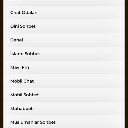
Chat Odaları
Dini Sohbet
Genel
İslami Sohbet
Mavi Fm
Mobil Chat
Mobil Sohbet
Muhabbet
Muslumanlar Sohbet