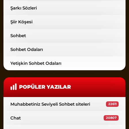
Şarkı Sözleri
Şiir Köşesi
Sohbet
Sohbet Odaları
Yetişkin Sohbet Odaları
POPÜLER YAZILAR
Muhabbetiniz Seviyeli Sohbet siteleri
22611
Chat
20807