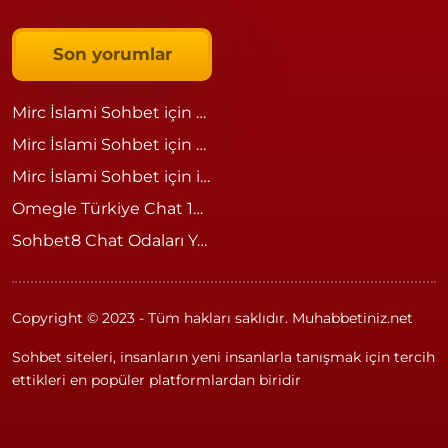
Son yorumlar
Mirc İslami Sohbet
için
Ömer
Mirc İslami Sohbet
için
admin
Mirc İslami Sohbet
için
islami
Omegle Türkiye Chat 18 – Güvenli ve Eğlenceli Sohbetin Adresi
Sohbet8 Chat Odaları Yeniden Siz Kullanıcılarımızın Hizmetine Açılmıştır
Copyright © 2023 - Tüm hakları saklıdır. Muhabbetiniz.net
Sohbet siteleri, insanların yeni insanlarla tanışmak için tercih
ettikleri en popüler platformlardan biridir