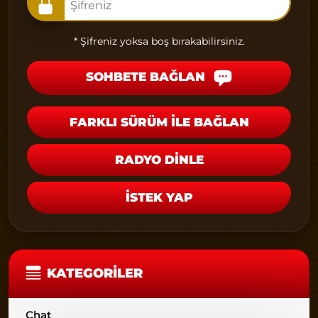
* Şifreniz yoksa boş bırakabilirsiniz.
SOHBETE BAĞLAN
FARKLI SÜRÜM İLE BAĞLAN
RADYO DİNLE
İSTEK YAP
KATEGORILER
Chat