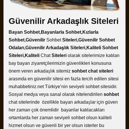
Güvenilir Arkadaşlık Siteleri
Bayan Sohbet,Bayanlarla Sohbet,Kızlarla
Sohbet,Güvenilir
Sohbet
Siteleri,Güvenilir Sohbet
Odaları,Güvenilir Arkadaşlık Siteleri,Kaliteli Sohbet
Siteleri,Kaliteli
Chat
Siteleri
olarak sitelerimize katılan
bay bayan ziyaretçilerimizin güvenlikleri konusuna
önem veren arkadaşlık sitemiz
sohbet chat siteleri
arasında en güvenilir sitesi en fazla tercih edilen sitesi
muhabbetiniz.net Türkiye’nin seviyeli sohbet sitesidir.
Sosyal medya veya sanal olarak nitelendirilen
sohbet
chat
sitelerinde özellikle bayan arkadaşlar için güven
her zaman çok önemlidir bayanlar katılacakları
ortamlarda her zaman seviyeli sohbet olsun kaliteli
hizmet olsun ve güvenli bir yer olsun isterler bu