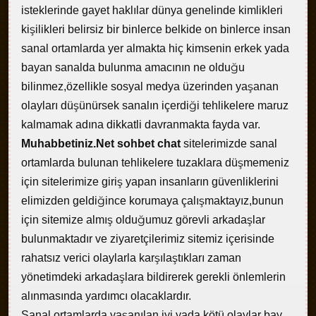
isteklerinde gayet haklılar dünya genelinde kimlikleri
kişilikleri belirsiz bir binlerce belkide on binlerce insan
sanal ortamlarda yer almakta hiç kimsenin erkek yada
bayan sanalda bulunma amacının ne olduğu
bilinmez,özellikle sosyal medya üzerinden yaşanan
olayları düşünürsek sanalın içerdiği tehlikelere maruz
kalmamak adına dikkatli davranmakta fayda var.
Muhabbetiniz.Net sohbet chat
sitelerimizde sanal
ortamlarda bulunan tehlikelere tuzaklara düşmemeniz
için sitelerimize giriş yapan insanların güvenliklerini
elimizden geldiğince korumaya çalışmaktayız,bunun
için sitemize almış olduğumuz görevli arkadaşlar
bulunmaktadır ve ziyaretçilerimiz sitemiz içerisinde
rahatsız verici olaylarla karşılaştıkları zaman
yönetimdeki arkadaşlara bildirerek gerekli önlemlerin
alınmasında yardımcı olacaklardır.
Sanal ortamlarda yaşanılan iyi yada kötü olaylar bay