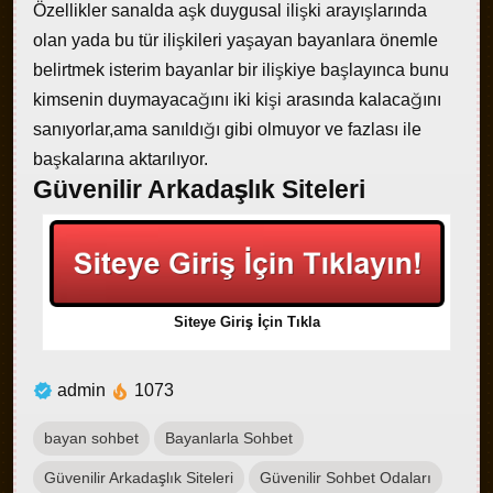
Özellikler sanalda aşk duygusal ilişki arayışlarında
olan yada bu tür ilişkileri yaşayan bayanlara önemle
belirtmek isterim bayanlar bir ilişkiye başlayınca bunu
kimsenin duymayacağını iki kişi arasında kalacağını
sanıyorlar,ama sanıldığı gibi olmuyor ve fazlası ile
başkalarına aktarılıyor.
Güvenilir Arkadaşlık Siteleri
Siteye Giriş İçin Tıkla
admin
1073
bayan sohbet
Bayanlarla Sohbet
Güvenilir Arkadaşlık Siteleri
Güvenilir Sohbet Odaları