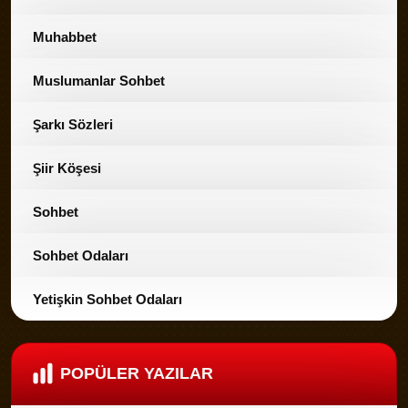
Muhabbet
Muslumanlar Sohbet
Şarkı Sözleri
Şiir Köşesi
Sohbet
Sohbet Odaları
Yetişkin Sohbet Odaları
POPÜLER YAZILAR