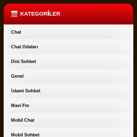
KATEGORILER
Chat
Chat Odaları
Dini Sohbet
Genel
İslami Sohbet
Mavi Fm
Mobil Chat
Mobil Sohbet